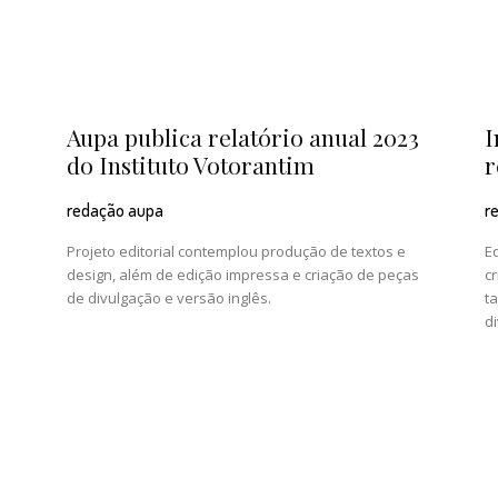
Aupa publica relatório anual 2023
I
do Instituto Votorantim
r
redação aupa
r
Projeto editorial contemplou produção de textos e
E
s
design, além de edição impressa e criação de peças
cr
de divulgação e versão inglês.
t
d