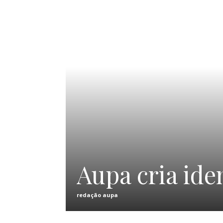
Aupa cria ide
redação aupa