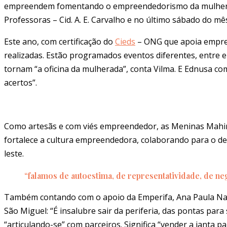
empreendem fomentando o empreendedorismo da mulher pr
Professoras – Cid. A. E. Carvalho e no último sábado do m
Este ano, com certificação do
Cieds
– ONG que apoia empreen
realizadas. Estão programados eventos diferentes, entre el
tornam “a oficina da mulherada”, conta Vilma. E Ednusa co
acertos”.
Como artesãs e com viés empreendedor, as Meninas Mahi
fortalece a cultura empreendedora, colaborando para o des
leste.
“falamos de autoestima, de representatividade, de neg
Também contando com o apoio da Emperifa, Ana Paula Nas
São Miguel: “É insalubre sair da periferia, das pontas para
“articulando-se” com parceiros. Significa “vender a janta