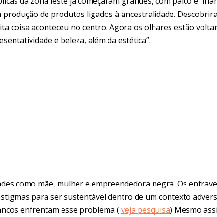
licas da zona leste já começaram grandes, com palco e fin
produção de produtos ligados à ancestralidade. Descobrira
Muita coisa aconteceu no centro. Agora os olhares estão vol
sentatividade e beleza, além da estética”.
dades como mãe, mulher e empreendedora negra. Os entraves
stigmas para ser sustentável dentro de um contexto adver
rancos enfrentam esse problema (
veja pesquisa
) Mesmo ass