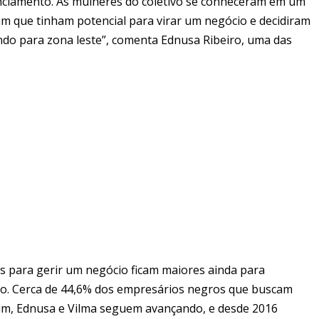
anciamento. As mulheres do coletivo se conheceram em um
m que tinham potencial para virar um negócio e decidiram
tando para zona leste”, comenta Ednusa Ribeiro, uma das
 para gerir um negócio ficam maiores ainda para
so. Cerca de 44,6% dos empresários negros que buscam
im, Ednusa e Vilma seguem avançando, e desde 2016