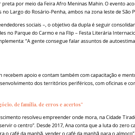
eta por meio da Feira Afro Meninas Mahin. O evento acon
ês no Largo do Rosário-Penha, ambos na zona leste de São P
dedores sociais –, o objetivo da dupla é seguir consolidan
es no Parque do Carmo e na Flip – Festa Literária Internaci
mplementa: “A gente consegue falar assuntos de autoestima, 
n recebem apoio e contam também com capacitação e mento
envolvimento dos territórios periféricos, com oficinas e co
ócio, de família, de erros e acertos”
cimento resolveu empreender onde mora, na Cidade Tiraden
 servir o centro”. Desde 2017, Ana conta que a luta do zero c
 para o café da manhã, vender o café da manhã para o almoço