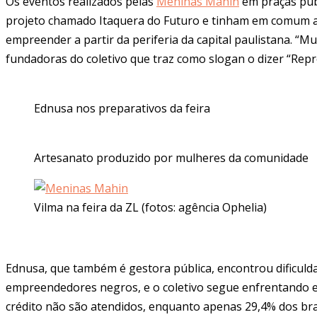
Os eventos realizados pelas
Meninas Mahin
em praças púb
projeto chamado Itaquera do Futuro e tinham em comum a 
empreender a partir da periferia da capital paulistana. “
fundadoras do coletivo que traz como slogan o dizer “Repre
Ednusa nos preparativos da feira
Artesanato produzido por mulheres da comunidade
Vilma na feira da ZL (fotos: agência Ophelia)
Ednusa, que também é gestora pública, encontrou dificul
empreendedores negros, e o coletivo segue enfrentando e
crédito não são atendidos, enquanto apenas 29,4% dos b