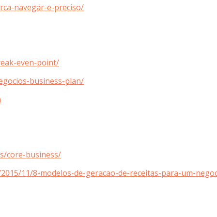
rca-navegar-e-preciso/
reak-even-point/
negocios-business-plan/
a
os/core-business/
/2015/11/8-modelos-de-geracao-de-receitas-para-um-negoc