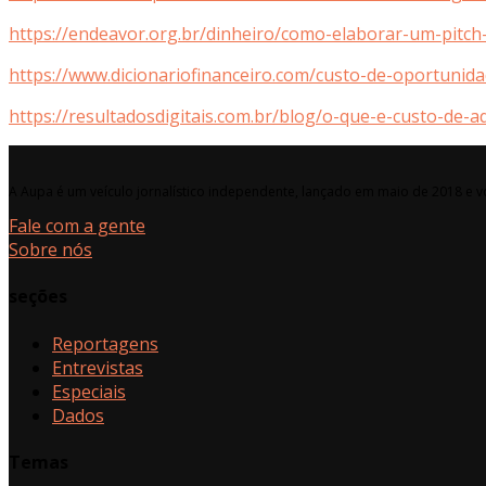
https://endeavor.org.br/dinheiro/como-elaborar-um-pitch-
https://www.dicionariofinanceiro.com/custo-de-oportunida
https://resultadosdigitais.com.br/blog/o-que-e-custo-de-aq
A Aupa é um veículo jornalístico independente, lançado em maio de 2018 e vo
Fale com a gente
Sobre nós
seções
Reportagens
Entrevistas
Especiais
Dados
Temas