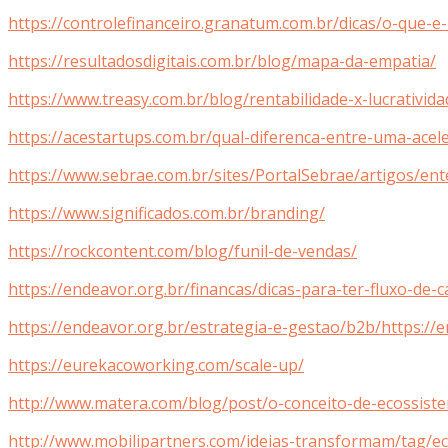
https://controlefinanceiro.granatum.com.br/dicas/o-que-
https://resultadosdigitais.com.br/blog/mapa-da-empatia/
https://www.treasy.com.br/blog/rentabilidade-x-lucrativid
https://acestartups.com.br/qual-diferenca-entre-uma-ace
https://www.sebrae.com.br/sites/PortalSebrae/artigos/
https://www.significados.com.br/branding/
https://rockcontent.com/blog/funil-de-vendas/
https://endeavor.org.br/financas/dicas-para-ter-fluxo-de
https://endeavor.org.br/estrategia-e-gestao/b2b/https://
https://eurekacoworking.com/scale-up/
http://www.matera.com/blog/post/o-conceito-de-ecossis
http://www.mobilipartners.com/ideias-transformam/tag/e