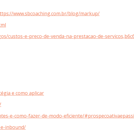
https://www.sbcoaching.com.br/blog/markup/
tml
rtigos/custos-e-preco-de-venda-na-prestacao-de-servico
égia e como aplicar
/
entes-e-como-fazer-de-modo-eficiente/#prospecoativaepass
-e-inbound/