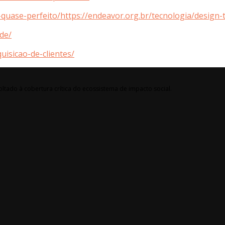
quase-perfeito/https://endeavor.org.br/tecnologia/design-
de/
uisicao-de-clientes/
ltado à cobertura crítica do ecossistema de impacto social.