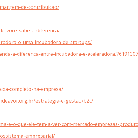
e-margem-de-contribuicao/
ade-voce-sabe-a-diferenca/
leradora-e-uma-incubadora-de-startups/
entenda-a-diferenca-entre-incubadora-e-aceleradora,761
-caixa-completo-na-empresa/
endeavor.org.br/estrategia-e-gestao/b2c/
tema-e-o-que-ele-tem-a-ver-com-mercado-empresas-produto
cossistema-empresarial/