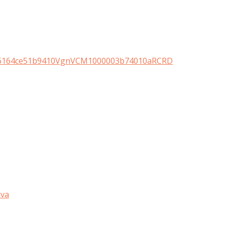
s,b6c6164ce51b9410VgnVCM1000003b74010aRCRD
iva