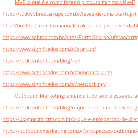
MVP: o que é e como fazer o produto mínimo viável?
https://tudosobrestartups.com.br/fases-de-uma-startup/
http://boldtsoft.com.br/manual/_calculo_de_preco_venda.h
https://www.sebrae.com.br/sites/PortalSebrae/ufs/ap/a
https://www.significados.com.br/startup/
https://rockcontent.com/blog/roi/
https://www.significados.com.br/benchmarking/
https://www.significados.com.br/networking/
Outbound Marketing: entenda tudo sobre essa estrat
https://rockcontent.com/blog/o-que-e-inbound-marketing
https://blog.nectarcrm.com.br/o-que-e-prospeccao-de-cli
https://outboundmarketing.com.br/prospeccao-outbound