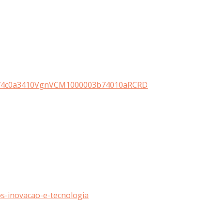
913074c0a3410VgnVCM1000003b74010aRCRD
s-inovacao-e-tecnologia