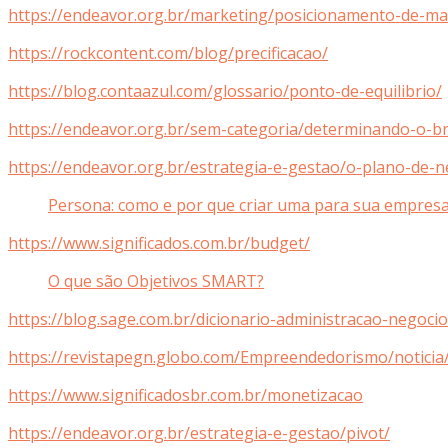
https://endeavor.org.br/marketing/posicionamento-de-ma
https://rockcontent.com/blog/precificacao/
https://blog.contaazul.com/glossario/ponto-de-equilibrio/
https://endeavor.org.br/sem-categoria/determinando-o-b
https://endeavor.org.br/estrategia-e-gestao/o-plano-de-
Persona: como e por que criar uma para sua empres
https://www.significados.com.br/budget/
O que são Objetivos SMART?
https://blog.sage.com.br/dicionario-administracao-negoci
https://revistapegn.globo.com/Empreendedorismo/noticia
https://www.significadosbr.com.br/monetizacao
https://endeavor.org.br/estrategia-e-gestao/pivot/