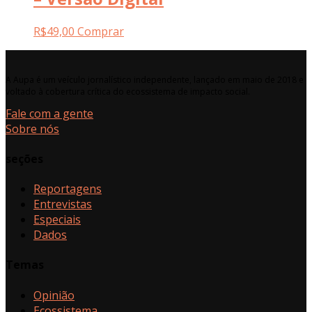
R$
49,00
Comprar
A Aupa é um veículo jornalístico independente, lançado em maio de 2018 e
voltado à cobertura crítica do ecossistema de impacto social.
Fale com a gente
Sobre nós
seções
Reportagens
Entrevistas
Especiais
Dados
Temas
Opinião
Ecossistema