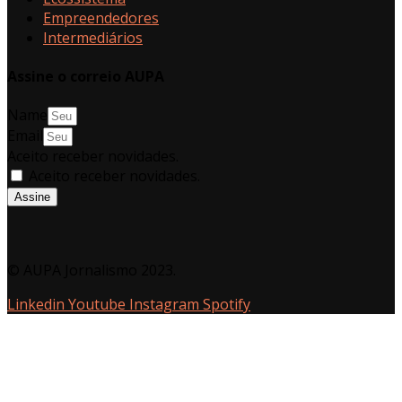
Empreendedores
Intermediários
Assine o correio AUPA
Name
Email
Aceito receber novidades.
Aceito receber novidades.
Assine
© AUPA Jornalismo 2023.
Linkedin
Youtube
Instagram
Spotify