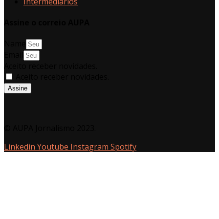
Intermediários
Assine o correio AUPA
Name
Email
Aceito receber novidades.
Aceito receber novidades.
Assine
© AUPA Jornalismo 2023.
Linkedin
Youtube
Instagram
Spotify