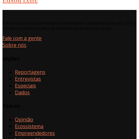
A Aupa é um veículo jornalístico independente, lançado em maio de 2018 e
voltado à cobertura crítica do ecossistema de impacto social.
Fale com a gente
Sobre nós
seções
Reportagens
Entrevistas
Especiais
Dados
Temas
Opinião
Ecossistema
Empreendedores