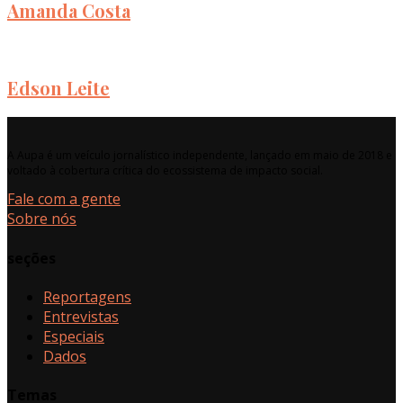
Amanda Costa
Edson Leite
A Aupa é um veículo jornalístico independente, lançado em maio de 2018 e
voltado à cobertura crítica do ecossistema de impacto social.
Fale com a gente
Sobre nós
seções
Reportagens
Entrevistas
Especiais
Dados
Temas