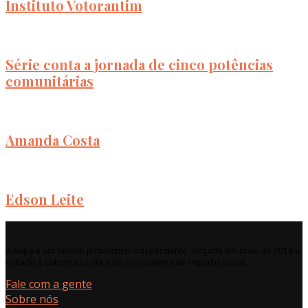
Instituto Votorantim
Série conta a jornada de cinco potências
comunitárias
Amanda Costa
Edson Leite
A Aupa é um veículo jornalístico independente, lançado em maio de 2018 e
voltado à cobertura crítica do ecossistema de impacto social.
Fale com a gente
Sobre nós