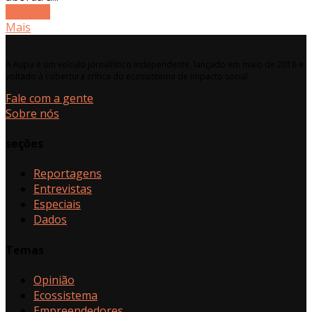
Ler mais
Mais
A Aupa é um veículo jornalístico independente, lançado em maio de 2018 e
voltado à cobertura crítica do ecossistema de impacto social.
Fale com a gente
Sobre nós
seções
Reportagens
Entrevistas
Especiais
Dados
Temas
Opinião
Ecossistema
Empreendedores