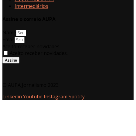
Intermediários
Assine o correio AUPA
Name
Email
Aceito receber novidades.
Aceito receber novidades.
Assine
© AUPA Jornalismo 2023.
Linkedin
Youtube
Instagram
Spotify