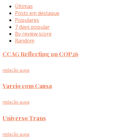
Últimas
Posts em destaque
Populares
7 days popular
By review score
Random
CCAG Reflecting on COP26
redação aupa
Varejo com Causa
redação aupa
Universo Trans
redação aupa