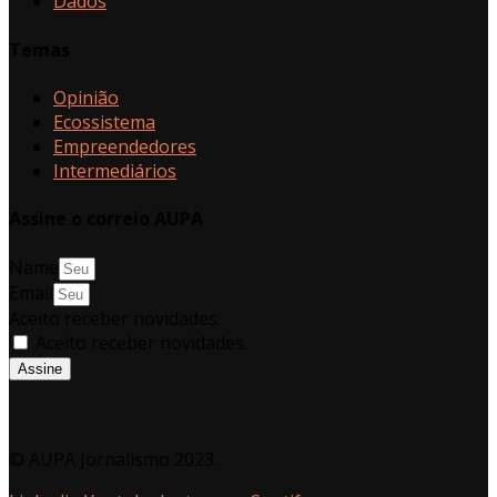
Dados
Temas
Opinião
Ecossistema
Empreendedores
Intermediários
Assine o correio AUPA
Name
Email
Aceito receber novidades.
Aceito receber novidades.
Assine
© AUPA Jornalismo 2023.