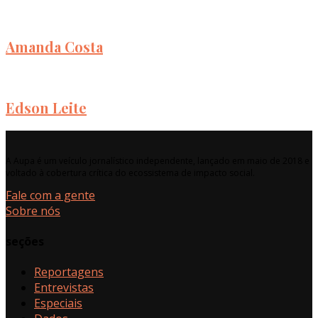
Amanda Costa
Edson Leite
A Aupa é um veículo jornalístico independente, lançado em maio de 2018 e
voltado à cobertura crítica do ecossistema de impacto social.
Fale com a gente
Sobre nós
seções
Reportagens
Entrevistas
Especiais