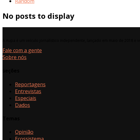
Random
No posts to display
A Aupa é um veículo jornalístico independente, lançado em maio de 2018 e vo
Fale com a gente
Sobre nós
seções
Reportagens
Entrevistas
Especiais
Dados
Temas
Opinião
Ecossistema