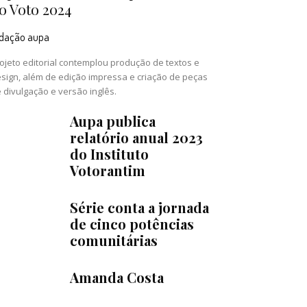
o Voto 2024
edação aupa
ojeto editorial contemplou produção de textos e
sign, além de edição impressa e criação de peças
 divulgação e versão inglês.
Aupa publica
relatório anual 2023
do Instituto
Votorantim
Série conta a jornada
de cinco potências
comunitárias
Amanda Costa