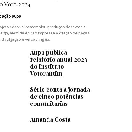
o Voto 2024
edação aupa
ojeto editorial contemplou produção de textos e
sign, além de edição impressa e criação de peças
 divulgação e versão inglês.
Aupa publica
relatório anual 2023
do Instituto
Votorantim
Série conta a jornada
de cinco potências
comunitárias
Amanda Costa