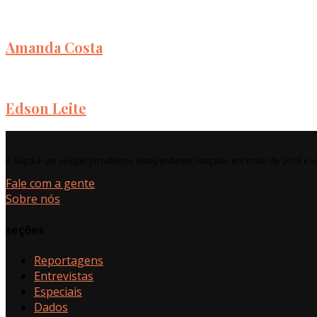
Amanda Costa
Edson Leite
A Aupa é um veículo jornalístico independente, lançado em maio de 2018 e vo
Fale com a gente
Sobre nós
seções
Reportagens
Entrevistas
Especiais
Dados