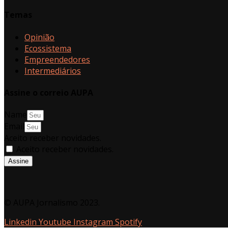
Temas
Opinião
Ecossistema
Empreendedores
Intermediários
Assine o correio AUPA
Name
Email
Aceito receber novidades.
Aceito receber novidades.
Assine
© AUPA Jornalismo 2023.
Linkedin
Youtube
Instagram
Spotify