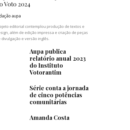
o Voto 2024
edação aupa
ojeto editorial contemplou produção de textos e
sign, além de edição impressa e criação de peças
 divulgação e versão inglês.
Aupa publica
relatório anual 2023
do Instituto
Votorantim
Série conta a jornada
de cinco potências
comunitárias
Amanda Costa