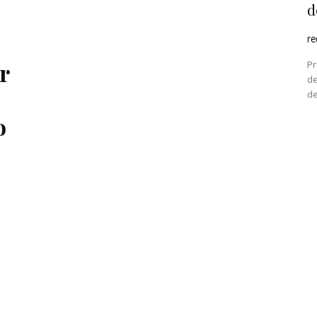
d
r
r
Pr
de
de
o