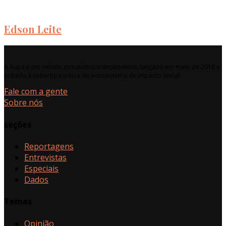
Edson Leite
A Aupa é um veículo jornalístico independente, lançado em maio de 2018 e
voltado à cobertura crítica do ecossistema de impacto social.
Fale com a gente
Sobre nós
seções
Reportagens
Entrevistas
Especiais
Dados
Temas
Opinião