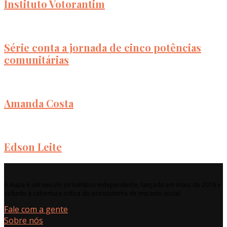
Instituto Votorantim
Série conta a jornada de cinco potências
comunitárias
Amanda Costa
Edson Leite
A Aupa é um veículo jornalístico independente, lançado em maio de 2018 e
voltado à cobertura crítica do ecossistema de impacto social.
Fale com a gente
Sobre nós