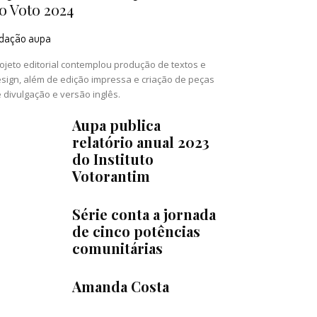
o Voto 2024
edação aupa
ojeto editorial contemplou produção de textos e
sign, além de edição impressa e criação de peças
 divulgação e versão inglês.
Aupa publica
relatório anual 2023
do Instituto
Votorantim
Série conta a jornada
de cinco potências
comunitárias
Amanda Costa