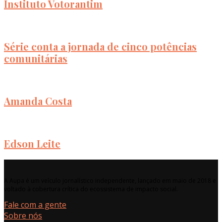
Instituto Votorantim
Série conta a jornada de cinco potências
comunitárias
Amanda Costa
Edson Leite
A Aupa é um veículo jornalístico independente, lançado em maio de 2018 e
voltado à cobertura crítica do ecossistema de impacto social.
Fale com a gente
Sobre nós