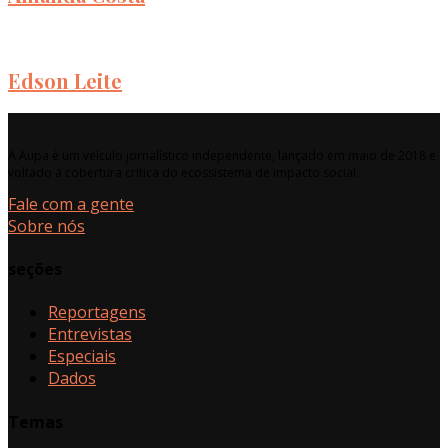
Edson Leite
A Aupa é um veículo jornalístico independente, lançado em maio de 2018 e
voltado à cobertura crítica do ecossistema de impacto social.
Fale com a gente
Sobre nós
seções
Reportagens
Entrevistas
Especiais
Dados
Temas