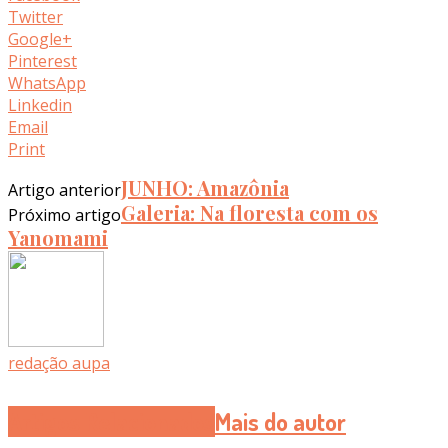
Twitter
Google+
Pinterest
WhatsApp
Linkedin
Email
Print
JUNHO: Amazônia
Artigo anterior
Galeria: Na floresta com os
Próximo artigo
Yanomami
redação aupa
Artigos Relacionados
Mais do autor