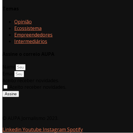
Temas
Opinião
Ecossistema
Empreendedores
Intermediários
Assine o correio AUPA
Name
Email
Aceito receber novidades.
Aceito receber novidades.
Assine
© AUPA Jornalismo 2023.
Linkedin
Youtube
Instagram
Spotify