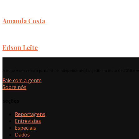
Amanda Costa
Edson Leite
A Aupa é um veículo jornalístico independente, lançado em maio de 2018 e vo
Fale com a gente
Sobre nós
seções
Reportagens
Entrevistas
Especiais
Dados