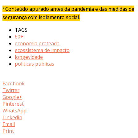
*Conteúdo apurado antes da pandemia e das medidas de
segurança com isolamento social.
TAGS
60+
economia prateada
ecossistema de impacto
longevidade
politicas públicas
Facebook
Twitter
Google+
Pinterest
WhatsApp
Linkedin
Email
Print