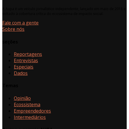
A Aupa é um veículo jornalístico independente, lançado em maio de 2018 e
voltado à cobertura crítica do ecossistema de impacto social.
Fale com a gente
Sobre nós
seções
Reportagens
Entrevistas
Especiais
Dados
Temas
Opinião
Ecossistema
Empreendedores
Intermediários