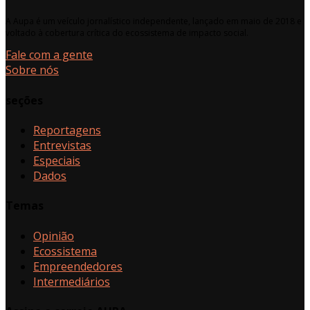
A Aupa é um veículo jornalístico independente, lançado em maio de 2018 e
voltado à cobertura crítica do ecossistema de impacto social.
Fale com a gente
Sobre nós
seções
Reportagens
Entrevistas
Especiais
Dados
Temas
Opinião
Ecossistema
Empreendedores
Intermediários