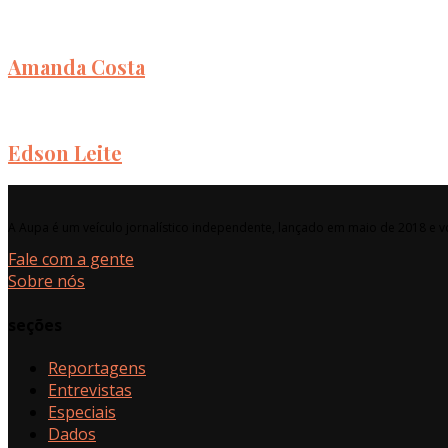
Amanda Costa
Edson Leite
A Aupa é um veículo jornalístico independente, lançado em maio de 2018 e vo
Fale com a gente
Sobre nós
seções
Reportagens
Entrevistas
Especiais
Dados