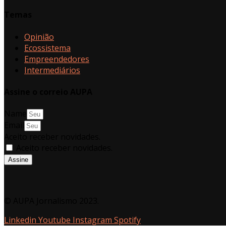
Temas
Opinião
Ecossistema
Empreendedores
Intermediários
Assine o correio AUPA
Name
Email
Aceito receber novidades.
Aceito receber novidades.
Assine
© AUPA Jornalismo 2023.
Linkedin
Youtube
Instagram
Spotify