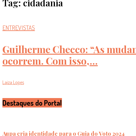
Tag: cidadania
ENTREVISTAS
Guilherme Checco: “As mudan
ocorrem. Com isso,...
Laiza Lopes
Destaques do Portal
Aupa cria identidade para o Guia do Voto 2024