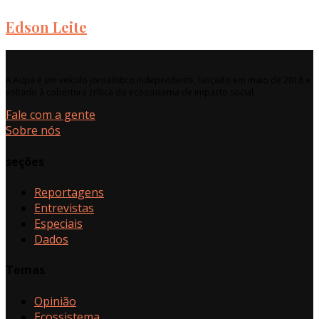
Edson Leite
A Aupa é um veículo jornalístico independente, lançado em maio de 2018 e
voltado à cobertura crítica do ecossistema de impacto social.
Fale com a gente
Sobre nós
seções
Reportagens
Entrevistas
Especiais
Dados
Temas
Opinião
Ecossistema