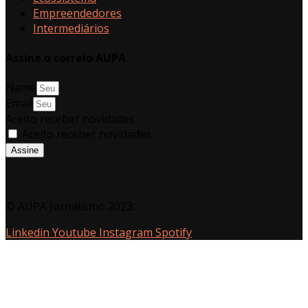
Empreendedores
Intermediários
Assine o correio AUPA
Name
Email
Aceito receber novidades.
Aceito receber novidades.
Assine
© AUPA Jornalismo 2023.
Linkedin
Youtube
Instagram
Spotify