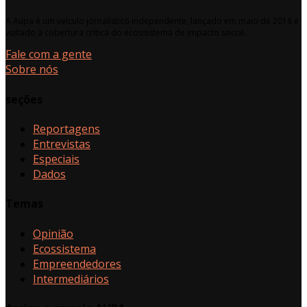
A Aupa é um veículo jornalístico independente, lançado em maio de 2018 e
voltado à cobertura crítica do ecossistema de impacto social.
Fale com a gente
Sobre nós
seções
Reportagens
Entrevistas
Especiais
Dados
Temas
Opinião
Ecossistema
Empreendedores
Intermediários