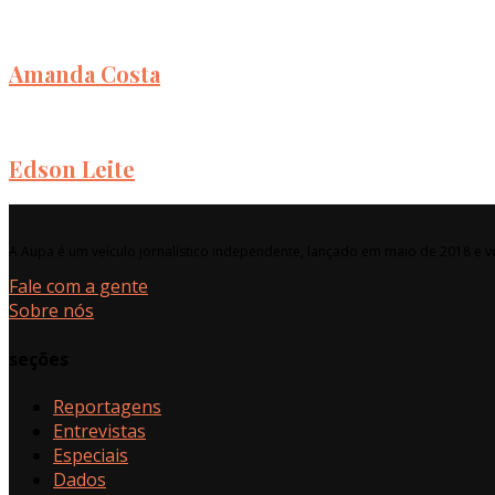
Amanda Costa
Edson Leite
A Aupa é um veículo jornalístico independente, lançado em maio de 2018 e vo
Fale com a gente
Sobre nós
seções
Reportagens
Entrevistas
Especiais
Dados