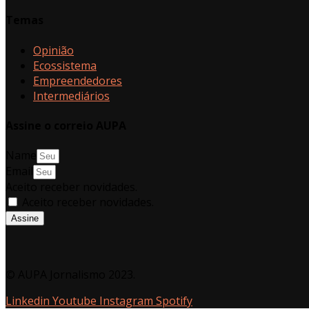
Temas
Opinião
Ecossistema
Empreendedores
Intermediários
Assine o correio AUPA
Name
Email
Aceito receber novidades.
Aceito receber novidades.
Assine
© AUPA Jornalismo 2023.
Linkedin
Youtube
Instagram
Spotify