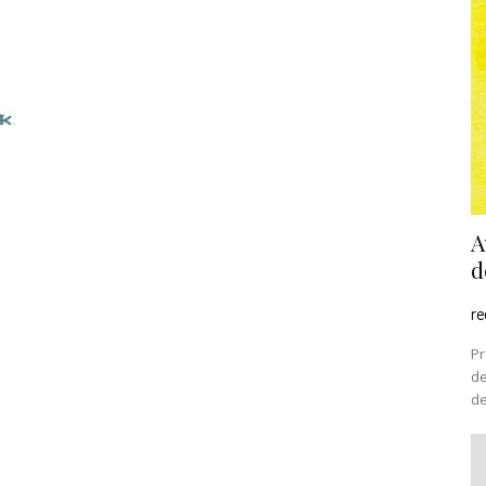
A
d
r
Pr
de
de