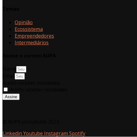
Temas
Opinião
Ecossistema
Empreendedores
Intermediários
Assine o correio AUPA
Name
Email
Aceito receber novidades.
Aceito receber novidades.
Assine
© AUPA Jornalismo 2023.
Linkedin
Youtube
Instagram
Spotify