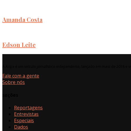
Amanda Costa
Edson Leite
A Aupa é um veículo jornalístico independente, lançado em maio de 2018 e vo
Fale com a gente
Sobre nós
seções
Reportagens
Entrevistas
Especiais
Dados