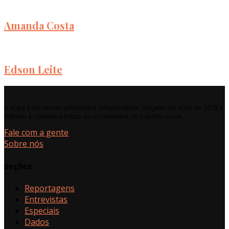
Amanda Costa
Edson Leite
A Aupa é um veículo jornalístico independente, lançado em maio de 2018 e
voltado à cobertura crítica do ecossistema de impacto social.
Fale com a gente
Sobre nós
seções
Reportagens
Entrevistas
Especiais
Dados