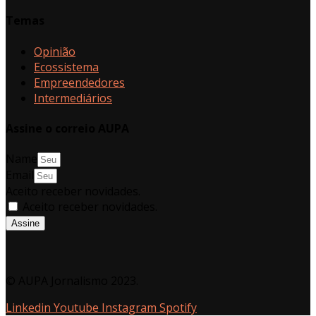
Temas
Opinião
Ecossistema
Empreendedores
Intermediários
Assine o correio AUPA
Name
Email
Aceito receber novidades.
Aceito receber novidades.
Assine
© AUPA Jornalismo 2023.
Linkedin
Youtube
Instagram
Spotify