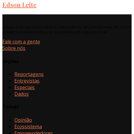
Edson Leite
A Aupa é um veículo jornalístico independente, lançado em maio de 2018 e
voltado à cobertura crítica do ecossistema de impacto social.
Fale com a gente
Sobre nós
seções
Reportagens
Entrevistas
Especiais
Dados
Temas
Opinião
Ecossistema
Empreendedores