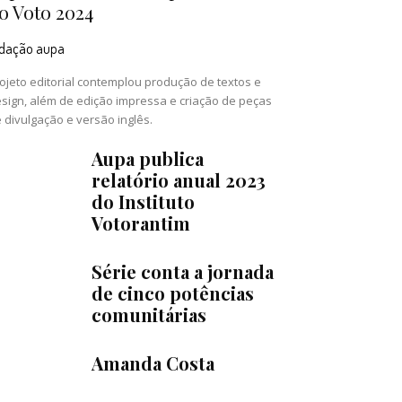
o Voto 2024
edação aupa
ojeto editorial contemplou produção de textos e
sign, além de edição impressa e criação de peças
 divulgação e versão inglês.
Aupa publica
relatório anual 2023
do Instituto
Votorantim
Série conta a jornada
de cinco potências
comunitárias
Amanda Costa