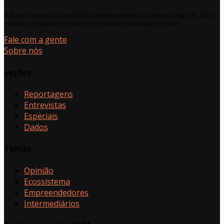
A Aupa é um veículo jornalístico independente, lançado em maio de 2018 e
voltado à cobertura crítica do ecossistema de impacto social.
Fale com a gente
Sobre nós
seções
Reportagens
Entrevistas
Especiais
Dados
Temas
Opinião
Ecossistema
Empreendedores
Intermediários