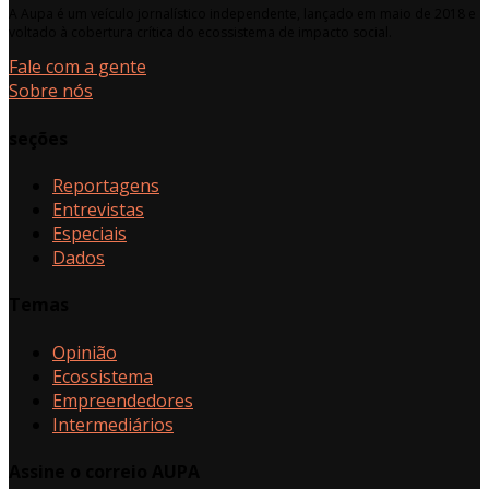
A Aupa é um veículo jornalístico independente, lançado em maio de 2018 e
voltado à cobertura crítica do ecossistema de impacto social.
Fale com a gente
Sobre nós
seções
Reportagens
Entrevistas
Especiais
Dados
Temas
Opinião
Ecossistema
Empreendedores
Intermediários
Assine o correio AUPA