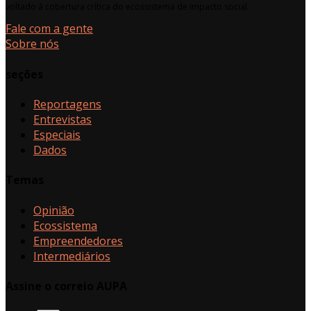
voltado à cobertura crítica do ecossistema de impacto social.
Fale com a gente
Sobre nós
seções
Reportagens
Entrevistas
Especiais
Dados
Temas
Opinião
Ecossistema
Empreendedores
Intermediários
Assine o correio AUPA