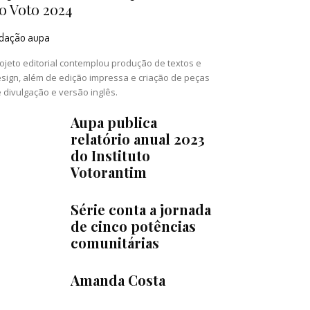
o Voto 2024
edação aupa
ojeto editorial contemplou produção de textos e
sign, além de edição impressa e criação de peças
 divulgação e versão inglês.
Aupa publica
relatório anual 2023
do Instituto
Votorantim
Série conta a jornada
de cinco potências
comunitárias
Amanda Costa