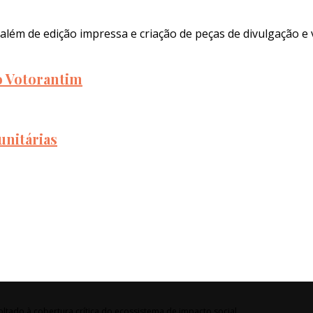
além de edição impressa e criação de peças de divulgação e 
to Votorantim
unitárias
ltado à cobertura crítica do ecossistema de impacto social.