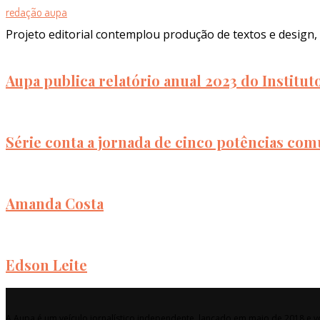
redação aupa
Projeto editorial contemplou produção de textos e design, 
Aupa publica relatório anual 2023 do Institu
Série conta a jornada de cinco potências com
Amanda Costa
Edson Leite
A Aupa é um veículo jornalístico independente, lançado em maio de 2018 e vo