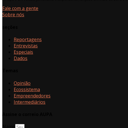
Fale com a gente
Sobre nós
seções
Reportagens
Entrevistas
Especiais
Dados
Temas
Opinião
Ecossistema
Empreendedores
Intermediários
Assine o correio AUPA
Name