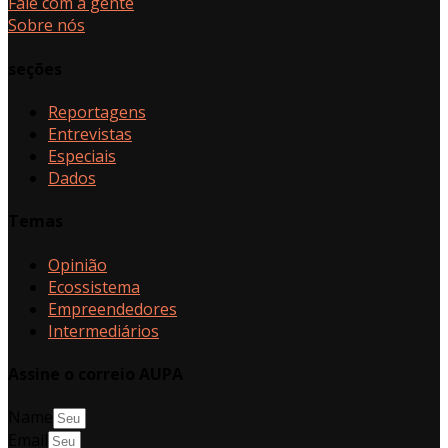
Fale com a gente
Sobre nós
seções
Reportagens
Entrevistas
Especiais
Dados
Temas
Opinião
Ecossistema
Empreendedores
Intermediários
Assine o correio AUPA
Name
Email