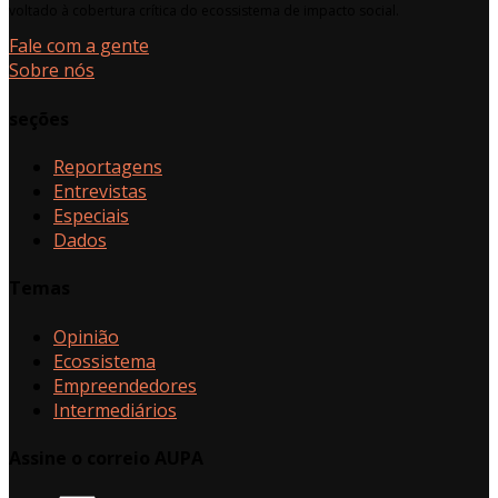
voltado à cobertura crítica do ecossistema de impacto social.
Fale com a gente
Sobre nós
seções
Reportagens
Entrevistas
Especiais
Dados
Temas
Opinião
Ecossistema
Empreendedores
Intermediários
Assine o correio AUPA