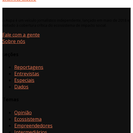
A Aupa é um veículo jornalístico independente, lançado em maio de 2018 e
voltado à cobertura crítica do ecossistema de impacto social.
Fale com a gente
Sobre nós
seções
Reportagens
Entrevistas
Especiais
Dados
Temas
Opinião
Ecossistema
Empreendedores
Intermediários