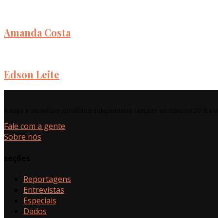
Amanda Costa
Edson Leite
A Aupa é um veículo jornalístico independente, lançado em maio de 2018 e vo
Fale com a gente
Sobre nós
seções
Reportagens
Entrevistas
Especiais
Dados