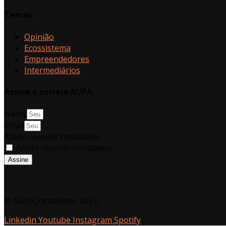
Temas
Opinião
Ecossistema
Empreendedores
Intermediários
Assine o correio AUPA
Name
Email
Aceito receber novidades.
Aceito receber novidades.
Assine
© AUPA Jornalismo 2023.
Linkedin
Youtube
Instagram
Spotify