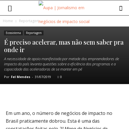
Home
Reportagem
Ecossistema
Reportagem
É preciso acelerar, mas não sem saber pra
onde ir
A necessidade de apoio manifestada por metade dos empreendedores de
impacto do país levanta questões sobre a eficiência dos programas e a
capacidade das aceleradoras de se manter em pé
Por
Fel Mendes
-
31/07/2019
0
Em um ano, o número de negócios de impacto no
Brasil praticamente dobrou. Esta é uma das
constatações feitas pelo
2º Mapa de Negócios de