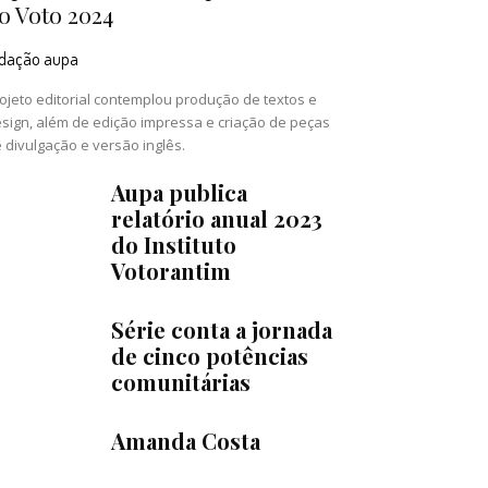
o Voto 2024
edação aupa
ojeto editorial contemplou produção de textos e
sign, além de edição impressa e criação de peças
 divulgação e versão inglês.
Aupa publica
relatório anual 2023
do Instituto
Votorantim
Série conta a jornada
de cinco potências
comunitárias
Amanda Costa