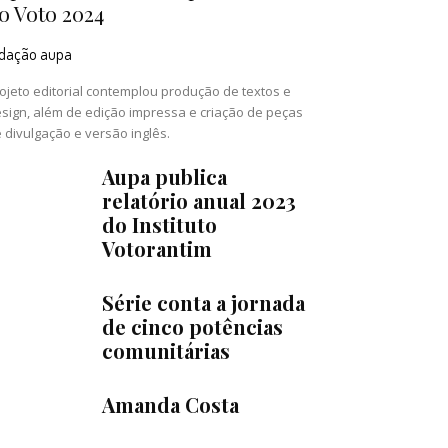
o Voto 2024
edação aupa
ojeto editorial contemplou produção de textos e
sign, além de edição impressa e criação de peças
 divulgação e versão inglês.
Aupa publica
relatório anual 2023
do Instituto
Votorantim
Série conta a jornada
de cinco potências
comunitárias
Amanda Costa