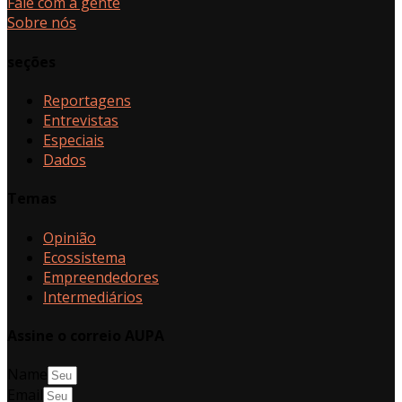
Fale com a gente
Sobre nós
seções
Reportagens
Entrevistas
Especiais
Dados
Temas
Opinião
Ecossistema
Empreendedores
Intermediários
Assine o correio AUPA
Name
Email