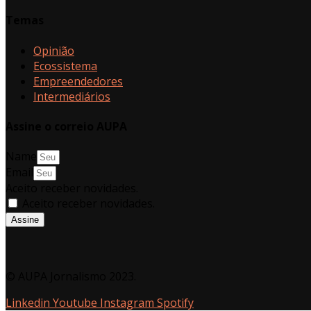
Temas
Opinião
Ecossistema
Empreendedores
Intermediários
Assine o correio AUPA
Name
Email
Aceito receber novidades.
Aceito receber novidades.
Assine
© AUPA Jornalismo 2023.
Linkedin
Youtube
Instagram
Spotify