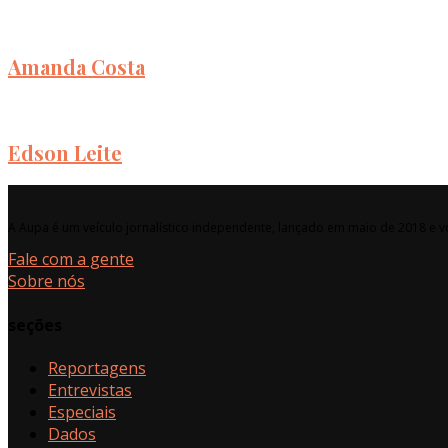
Amanda Costa
Edson Leite
A Aupa é um veículo jornalístico independente, lançado em maio de 2018 e vo
Fale com a gente
Sobre nós
seções
Reportagens
Entrevistas
Especiais
Dados