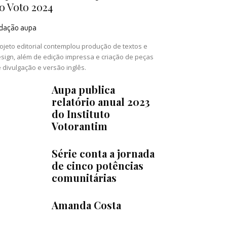
o Voto 2024
edação aupa
ojeto editorial contemplou produção de textos e
sign, além de edição impressa e criação de peças
 divulgação e versão inglês.
Aupa publica
relatório anual 2023
do Instituto
Votorantim
Série conta a jornada
de cinco potências
comunitárias
Amanda Costa