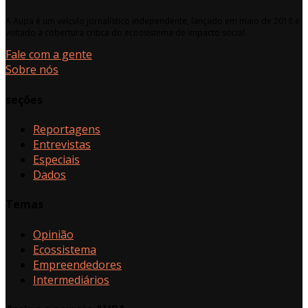
A Aupa é um veículo jornalístico independente, lançado em maio de 2018 e
voltado à cobertura crítica do ecossistema de impacto social.
Fale com a gente
Sobre nós
seções
Reportagens
Entrevistas
Especiais
Dados
Temas
Opinião
Ecossistema
Empreendedores
Intermediários