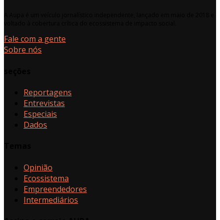
A Aupa é um veículo jornalístico independente, lançado em maio de 2018 e
voltado à cobertura crítica do ecossistema de impacto social.
Fale com a gente
Sobre nós
seções
Reportagens
Entrevistas
Especiais
Dados
Temas
Opinião
Ecossistema
Empreendedores
Intermediários